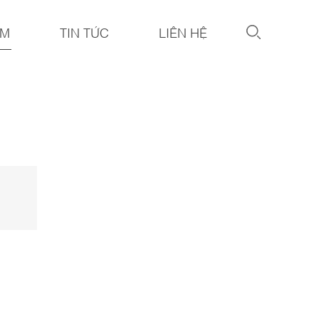
ẨM
TIN TỨC
LIÊN HỆ
1