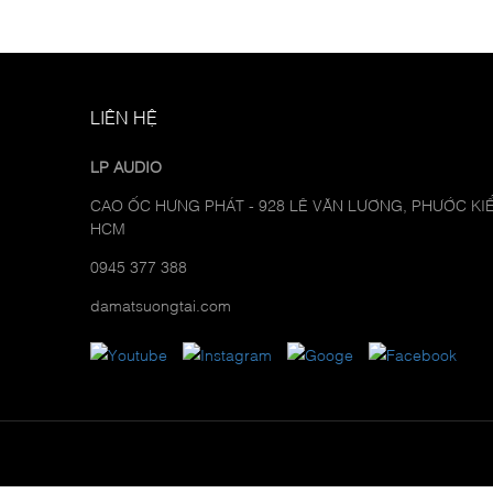
LIÊN HỆ
LP AUDIO
CAO ỐC HƯNG PHÁT - 928 LÊ VĂN LƯƠNG, PHƯỚC KIỂ
HCM
0945 377 388
damatsuongtai.com